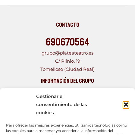
Contacto
690670564
grupo@plateateatro.es
C/ Plinio, 19
Tomelloso (Ciudad Real)
Información del Grupo
PLATEA TEATRO, Grupo fundado en 1993, con más de
Gestionar el
una veintena de obras a sus espaldas. Formado por
consentimiento de las
un joven elenco, que con los años se ha tornado más
cookies
heterogéneo, compuesto por personas con muy
Para ofrecer las mejores experiencias, utilizamos tecnologías como
diferentes ocupaciones que encuentran en el teatro
las cookies para almacenar y/o acceder a la información del