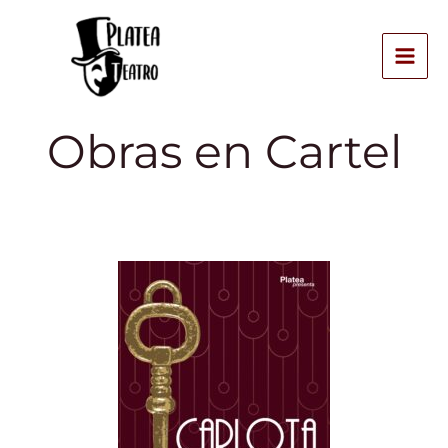
Ir
MAI
al
ME
contenido
Obras en Cartel