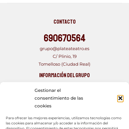
Contacto
690670564
grupo@plateateatro.es
C/ Plinio, 19
Tomelloso (Ciudad Real)
Información del Grupo
PLATEA TEATRO, Grupo fundado en 1993, con más de
Gestionar el
una veintena de obras a sus espaldas. Formado por
consentimiento de las
un joven elenco, que con los años se ha tornado más
cookies
heterogéneo, compuesto por personas con muy
Para ofrecer las mejores experiencias, utilizamos tecnologías como
diferentes ocupaciones que encuentran en el teatro
las cookies para almacenar y/o acceder a la información del
aficionado un acercamiento a diferentes realidades y
dispositivo. El consentimiento de estas tecnologías nos permitirá