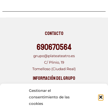
Contacto
690670564
grupo@plateateatro.es
C/ Plinio, 19
Tomelloso (Ciudad Real)
Información del Grupo
PLATEA TEATRO, Grupo fundado en 1993, con más de
Gestionar el
una veintena de obras a sus espaldas. Formado por
consentimiento de las
un joven elenco, que con los años se ha tornado más
cookies