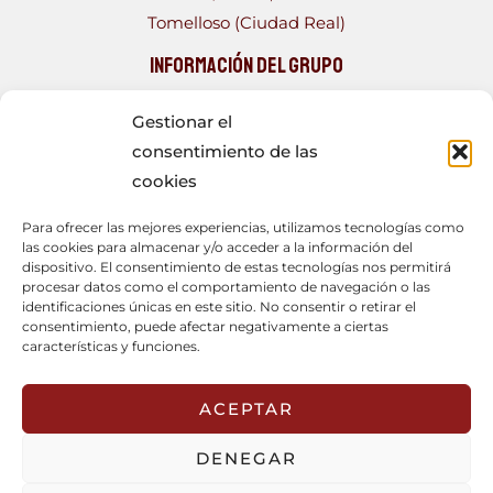
Tomelloso (Ciudad Real)
Información del Grupo
PLATEA TEATRO, Grupo fundado en 1993, con más de
Gestionar el
una veintena de obras a sus espaldas. Formado por
consentimiento de las
un joven elenco, que con los años se ha tornado más
cookies
heterogéneo, compuesto por personas con muy
Para ofrecer las mejores experiencias, utilizamos tecnologías como
diferentes ocupaciones que encuentran en el teatro
las cookies para almacenar y/o acceder a la información del
aficionado un acercamiento a diferentes realidades y
dispositivo. El consentimiento de estas tecnologías nos permitirá
procesar datos como el comportamiento de navegación o las
un enriquecimiento cultural para el público y para
identificaciones únicas en este sitio. No consentir o retirar el
ellos mismos.
consentimiento, puede afectar negativamente a ciertas
características y funciones.
ACEPTAR
DENEGAR
Copyright © 2026 Grupo Platea Teatro | Desarrollo: