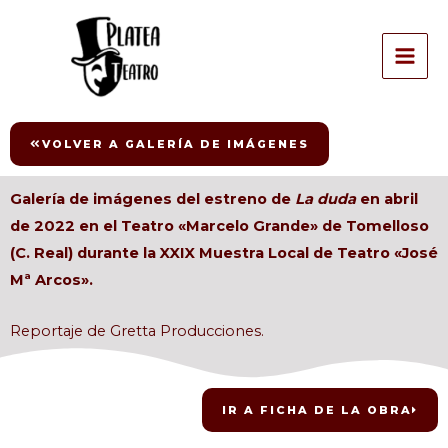
Ir
MAI
al
ME
contenido
VOLVER A GALERÍA DE IMÁGENES
Galería de imágenes del estreno de
La duda
en abril
de 2022 en el Teatro «Marcelo Grande»
de Tomelloso
(C. Real) durante la XXIX Muestra Local de Teatro «José
Mª Arcos».
Reportaje de Gretta Producciones.
IR A FICHA DE LA OBRA