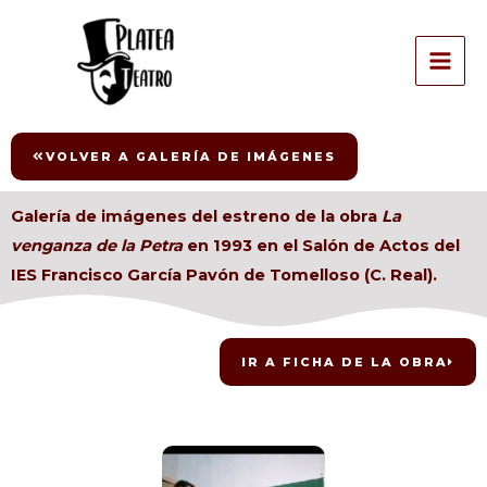
Ir
MAI
al
ME
contenido
VOLVER A GALERÍA DE IMÁGENES
Galería de imágenes del estreno de la obra
La
venganza de la Petra
en 1993 en el Salón de Actos del
IES Francisco García Pavón de Tomelloso (C. Real).
IR A FICHA DE LA OBRA