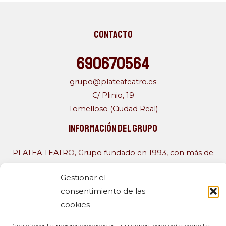
c
i
u
e
t
t
b
t
u
Contacto
o
e
b
o
r
e
690670564
k
grupo@plateateatro.es
C/ Plinio, 19
Tomelloso (Ciudad Real)
Información del Grupo
PLATEA TEATRO, Grupo fundado en 1993, con más de
una veintena de obras a sus espaldas. Formado por
Gestionar el
un joven elenco, que con los años se ha tornado más
consentimiento de las
heterogéneo, compuesto por personas con muy
cookies
diferentes ocupaciones que encuentran en el teatro
aficionado un acercamiento a diferentes realidades y
Para ofrecer las mejores experiencias, utilizamos tecnologías como las