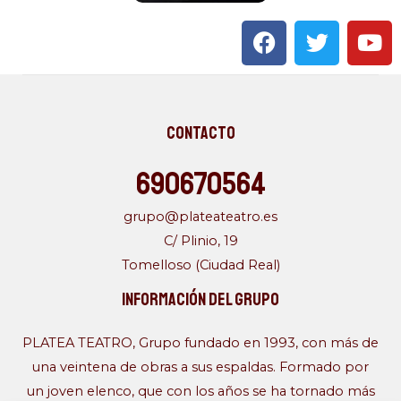
F
T
Y
a
w
o
c
i
u
e
t
t
b
t
u
Contacto
o
e
b
o
r
e
690670564
k
grupo@plateateatro.es
C/ Plinio, 19
Tomelloso (Ciudad Real)
Información del Grupo
PLATEA TEATRO, Grupo fundado en 1993, con más de
una veintena de obras a sus espaldas. Formado por
un joven elenco, que con los años se ha tornado más